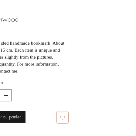
erwood
ix
sided handmade bookmark. About
15 cm. Each item is unique and
er slightly from the pictures.
quantity. For more information,
ontact me.
*
age fait à la main et double
viron 5 cm par 15 cm. Chaque
est unique et peut différer légèrement
os. Quantités limitées. Pour plus
ations, contactez moi.
r au panier