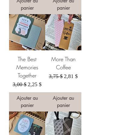
Ajouter au
Ajouter au
panier
panier
The Best
More Than
Memories
Coffee
Together
Prix original
Prix promotionnel
3,75 $
2,81 $
Prix original
Prix promotionnel
3,00 $
2,25 $
Ajouter au
Ajouter au
panier
panier