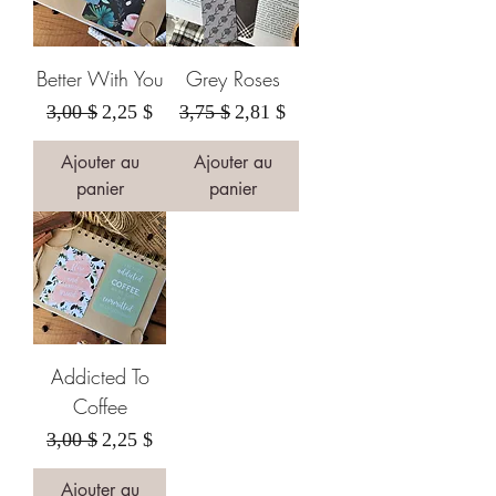
Better With You
Grey Roses
Prix original
Prix promotionnel
Prix original
Prix promotionnel
3,00 $
2,25 $
3,75 $
2,81 $
Ajouter au
Ajouter au
panier
panier
Addicted To
Coffee
Prix original
Prix promotionnel
3,00 $
2,25 $
Ajouter au