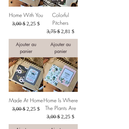
Home With You
Colorful
Pitchers
Prix original
Prix promotionnel
3,00 $
2,25 $
Prix original
Prix promotionnel
3,75 $
2,81 $
Ajouter au
Ajouter au
panier
panier
Made At Home
Home Is Where
The Plants Are
Prix original
Prix promotionnel
3,00 $
2,25 $
Prix original
Prix promotionnel
3,00 $
2,25 $