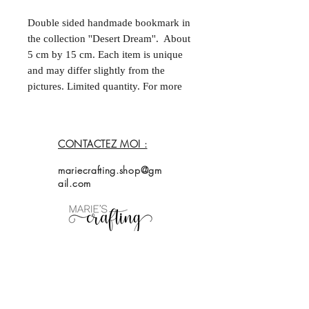
Double sided handmade bookmark in
the collection ''Desert Dream''. About
5 cm by 15 cm. Each item is unique
and may differ slightly from the
pictures. Limited quantity. For more
information, please contact me.
--
Marque-page fait à la main et double
CONTACTEZ MOI :
face dans la collection ''Desert
Dream''. Environ 5 cm par
mariecrafting.shop@gm
15 cm. Chaque acticle est unique et
ail.com
peut différer légèrement des
photos. Quantités limitées. Pour plus
d'informations, contactez moi.
Accueil
Magasin
Collection
À propos de
moi