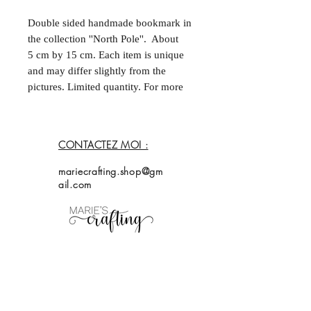
Double sided handmade bookmark in
the collection ''North Pole''. About
5 cm by 15 cm. Each item is unique
and may differ slightly from the
pictures. Limited quantity. For more
information, please contact me.
--
Marque-page fait à la main et double
CONTACTEZ MOI :
face dans la collection ''North Pole''.
Environ 5 cm par 15 cm. Chaque
mariecrafting.shop@gm
acticle est unique et peut différer
ail.com
légèrement des photos. Quantités
limitées. Pour plus d'informations,
contactez moi.
Accueil
Magasin
Collection
À propos de
moi