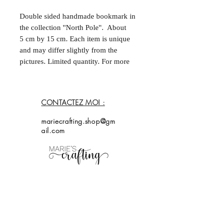
Double sided handmade bookmark in
the collection ''North Pole''. About
5 cm by 15 cm. Each item is unique
and may differ slightly from the
pictures. Limited quantity. For more
information, please contact me.
--
Marque-page fait à la main et double
CONTACTEZ MOI :
face dans la collection ''North Pole''.
Environ 5 cm par 15 cm. Chaque
mariecrafting.shop@gm
acticle est unique et peut différer
ail.com
légèrement des photos. Quantités
limitées. Pour plus d'informations,
contactez moi.
Accueil
Magasin
Collection
À propos de
moi