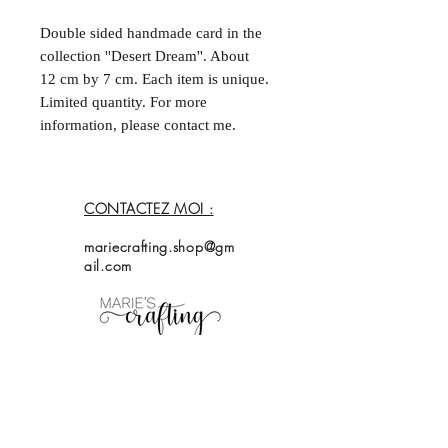
Double sided handmade card in the
collection ''Desert Dream''. About
12 cm by 7 cm. Each item is unique.
Limited quantity. For more
information, please contact me.
--
Carte fait à la main et double face
CONTACTEZ MOI :
dans la collection ''Desert Dream''.
Environ 12 cm sur 7 cm. Chaque
mariecrafting.shop@gm
acticle est unique. Quantités limitées.
ail.com
Pour plus d'informations, contactez
moi.
Accueil
Magasin
Collection
À propos de
moi