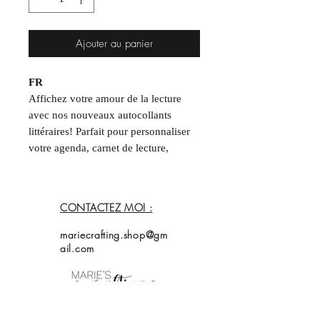
Ajouter au panier
FR
Affichez votre amour de la lecture
avec nos nouveaux autocollants
littéraires! Parfait pour personnaliser
votre agenda, carnet de lecture,
liseuse, ordinateur et plus encore!
Dimensions : 9 cm x 11 cm
CONTACTEZ MOI :
Fini glacé pour des couleurs
vibrantes
mariecrafting.shop@gm
____
ail.com
EN
Showcase your love for reading with
our brand-new literary stickers!
Perfect for personalizing your planner,
Accueil