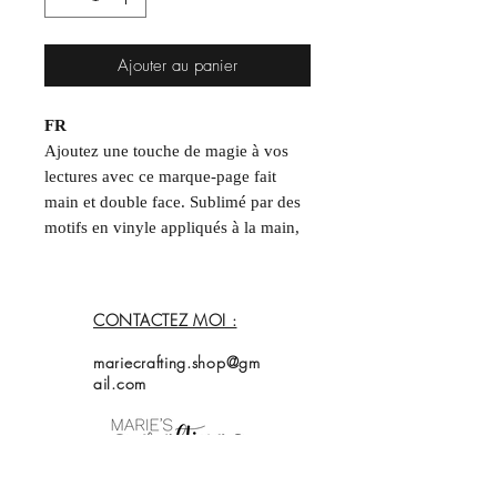
Ajouter au panier
FR
Ajoutez une touche de magie à vos
lectures avec ce marque-page fait
main et double face. Sublimé par des
motifs en vinyle appliqués à la main,
chaque modèle est une création
unique.
CONTACTEZ MOI :
Format : ~5 x 15 cm
Chaque article étant unique, de
mariecrafting.shop@gm
légères variations par rapport aux
ail.com
photos peuvent survenir.
____
EN
Add a touch of magic to your reading
Accueil