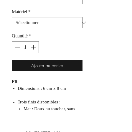
Matériel
*
Quantité
*
Ajouter au panier
FR
Dimensions : 6 cm x 8 cm
Trois finis disponibles :​​​​​​
Mat : Doux au toucher, sans
reflets, pour un look moderne.
Glacé : Couleurs vibrantes et
fini lustré.