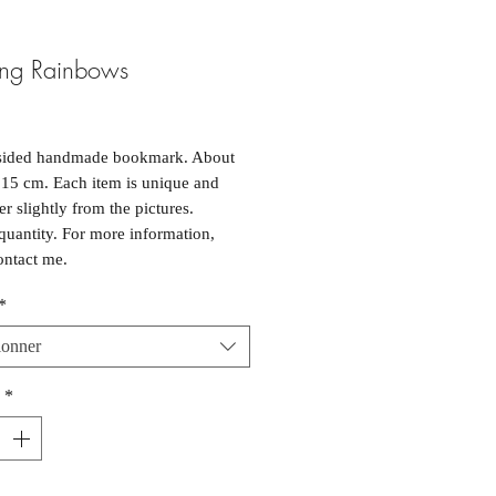
ng Rainbows
ix
sided handmade bookmark. About
15 cm. Each item is unique and
er slightly from the pictures.
quantity. For more information,
ontact me.
*
age fait à la main et double
viron 5 cm par 15 cm. Chaque
ionner
est unique et peut différer légèrement
os. Quantités limitées. Pour plus
*
ations, contactez moi.