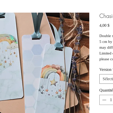
Chasi
Pr
4,00 $
Double 
5 cm by 
may diff
Limited 
please c
--
Version
Marque-p
face. En
Sélect
acticle 
des phot
Quantité
d'inform