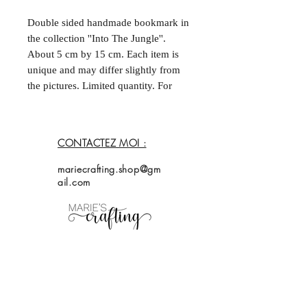
Double sided handmade bookmark in
the collection ''Into The Jungle''.
About 5 cm by 15 cm. Each item is
unique and may differ slightly from
the pictures. Limited quantity. For
more information, please contact me.
--
Marque-page fait à la main et double
CONTACTEZ MOI :
face dans la collection ''Into The
Jungle''. Environ 5 cm par
mariecrafting.shop@gm
15 cm. Chaque acticle est unique et
ail.com
peut différer légèrement des
photos. Quantités limitées. Pour plus
d'informations, contactez moi.
Accueil
Magasin
Collection
À propos de
moi