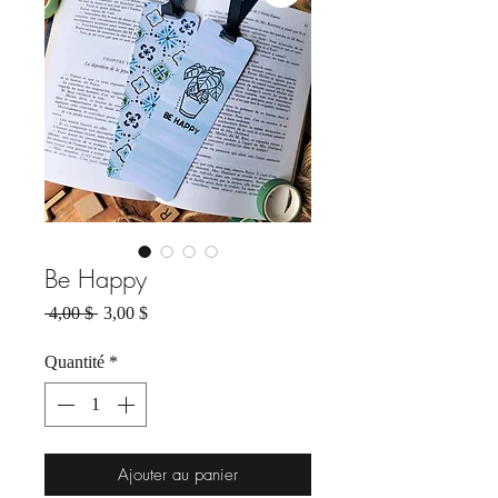
Be Happy
Prix
Prix
 4,00 $ 
3,00 $
original
promotionnel
Quantité
*
Ajouter au panier