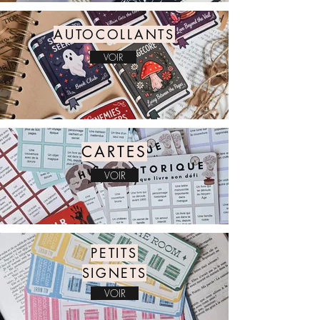
AUTOCOLLANTS
VOIR
CARTES
VOIR
PETITS
SIGNETS
VOIR